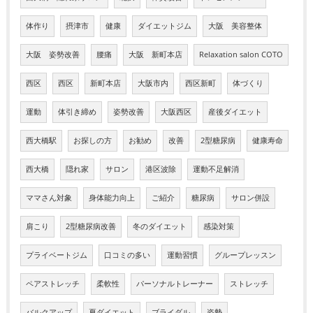
体作り
摂津市
健康
ダイエットジム
大阪 美容整体
大阪 姿勢改善
腰痛
大阪 新町本店
Relaxation salon COTO
西区
西区
新町本店
大阪市内
西区新町
体づくり
運動
体引き締め
姿勢改善
大阪西区
産後ダイエット
西大橋駅
お探しの方
お勧め
改善
2型糖尿病
健康寿命
西大橋
隠れ家
サロン
港区波除
運動不足解消
ママさん対象
身体能力向上
ご紹介
糖尿病
サロン併設
肩こり
2型糖尿病改善
冬のダイエット
感染対策
プライベートジム
口コミの多い
運動習慣
グループレッスン
ペアストレッチ
柔軟性
パーソナルトレーナー
ストレッチ
バルクアップ
夏ダイエット
ブライダル
姿勢