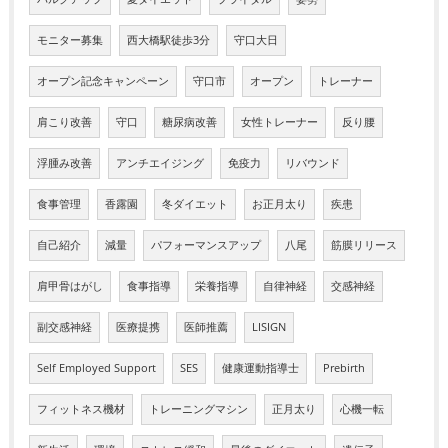
モニター募集
西大橋駅徒歩3分
守口大日
オープン記念キャンペーン
守口市
オープン
トレーナー
肩こり改善
守口
糖尿病改善
女性トレーナー
反り腰
浮腫み改善
アンチエイジング
免疫力
リバウンド
食事管理
香露園
冬ダイエット
お正月太り
疾患
自己紹介
減量
パフォーマンスアップ
八尾
筋膜リリース
肩甲骨はがし
食事指導
栄養指導
自律神経
交感神経
副交感神経
医療提携
医師推薦
LISIGN
Self Employed Support
SES
健康運動指導士
Prebirth
フィットネス機材
トレーニングマシン
正月太り
心機一転