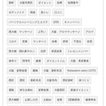
新町
大阪市西区
ダイエット
効果
短期集中
ボディメイク
実績
筋トレ
口コミ
パーソナルトレーニングとエステ
評判
キャンペーン
西大橋 マッサージ
上手い
大阪 アロママッサージ
アロマ
コロナ
営業
マッサージ
休業
摂津
千里丘
吹田
西大橋 隠れ家サロン
北摂
体質改善
トレセンメンバー
体作り
摂津市
健康
ダイエットジム
大阪 美容整体
大阪 姿勢改善
腰痛
大阪 新町本店
Relaxation salon COTO
西区
西区
新町本店
大阪市内
西区新町
体づくり
運動
体引き締め
姿勢改善
大阪西区
産後ダイエット
西大橋駅
お探しの方
お勧め
改善
2型糖尿病
健康寿命