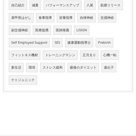
自己紹介
減量
パフォーマンスアップ
八尾
筋膜リリース
肩甲骨はがし
食事指導
栄養指導
自律神経
交感神経
副交感神経
医療提携
医師推薦
LISIGN
Self Employed Support
SES
健康運動指導士
Prebirth
フィットネス機材
トレーニングマシン
正月太り
心機一転
新生活
環境
ストレス緩和
最後のダイエット
遺伝子
ケトジェニック