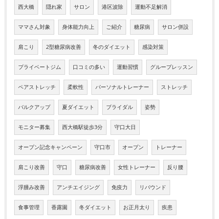
西大橋
隠れ家
サロン
港区波除
運動不足解消
ママさん対象
身体能力向上
ご紹介
糖尿病
サロン併設
肩こり
2型糖尿病改善
冬のダイエット
感染対策
プライベートジム
口コミの多い
運動習慣
グループレッスン
ペアストレッチ
柔軟性
パーソナルトレーナー
ストレッチ
バルクアップ
夏ダイエット
ブライダル
姿勢
モニター募集
西大橋駅徒歩3分
守口大日
オープン記念キャンペーン
守口市
オープン
トレーナー
肩こり改善
守口
糖尿病改善
女性トレーナー
反り腰
浮腫み改善
アンチエイジング
免疫力
リバウンド
食事管理
香露園
冬ダイエット
お正月太り
疾患