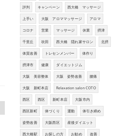
評判
キャンペーン
西大橋 マッサージ
上手い
大阪 アロママッサージ
アロマ
コロナ
営業
マッサージ
休業
摂津
千里丘
吹田
西大橋 隠れ家サロン
北摂
体質改善
トレセンメンバー
体作り
摂津市
健康
ダイエットジム
大阪 美容整体
大阪 姿勢改善
腰痛
大阪 新町本店
Relaxation salon COTO
西区
西区
新町本店
大阪市内
>
西区新町
体づくり
運動
体引き締め
姿勢改善
大阪西区
産後ダイエット
西大橋駅
お探しの方
お勧め
改善