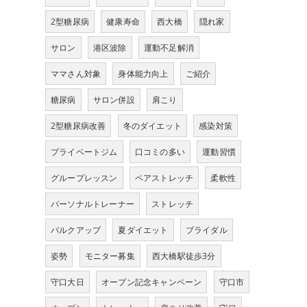
2型糖尿病
健康寿命
西大橋
隠れ家
サロン
港区波除
運動不足解消
ママさん対象
身体能力向上
ご紹介
糖尿病
サロン併設
肩こり
2型糖尿病改善
冬のダイエット
感染対策
プライベートジム
口コミの多い
運動習慣
グループレッスン
ペアストレッチ
柔軟性
パーソナルトレーナー
ストレッチ
バルクアップ
夏ダイエット
ブライダル
姿勢
モニター募集
西大橋駅徒歩3分
守口大日
オープン記念キャンペーン
守口市