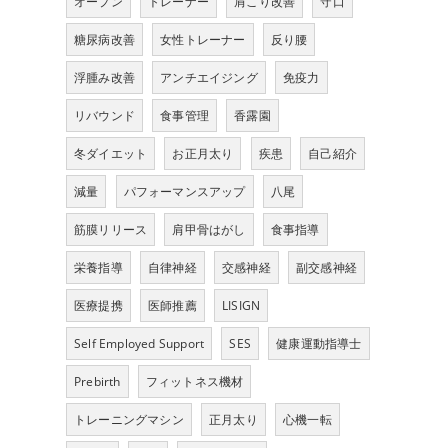
オープン
トレーナー
肩こり改善
守口
糖尿病改善
女性トレーナー
反り腰
浮腫み改善
アンチエイジング
免疫力
リバウンド
食事管理
香露園
冬ダイエット
お正月太り
疾患
自己紹介
減量
パフォーマンスアップ
八尾
筋膜リリース
肩甲骨はがし
食事指導
栄養指導
自律神経
交感神経
副交感神経
医療提携
医師推薦
LISIGN
Self Employed Support
SES
健康運動指導士
Prebirth
フィットネス機材
トレーニングマシン
正月太り
心機一転