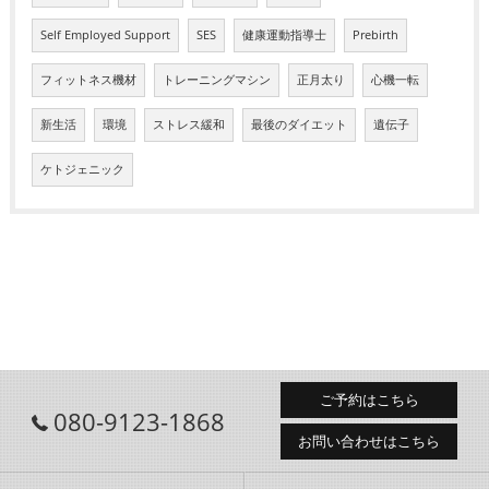
Self Employed Support
SES
健康運動指導士
Prebirth
フィットネス機材
トレーニングマシン
正月太り
心機一転
新生活
環境
ストレス緩和
最後のダイエット
遺伝子
ケトジェニック
ご予約はこちら
080-9123-1868
お問い合わせはこちら