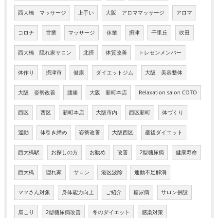
西大橋 マッサージ
上手い
大阪 アロママッサージ
アロマ
コロナ
営業
マッサージ
休業
摂津
千里丘
吹田
西大橋 隠れ家サロン
北摂
体質改善
トレセンメンバー
体作り
摂津市
健康
ダイエットジム
大阪 美容整体
大阪 姿勢改善
腰痛
大阪 新町本店
Relaxation salon COTO
西区
西区
新町本店
大阪市内
西区新町
体づくり
運動
体引き締め
姿勢改善
大阪西区
産後ダイエット
西大橋駅
お探しの方
お勧め
改善
2型糖尿病
健康寿命
西大橋
隠れ家
サロン
港区波除
運動不足解消
ママさん対象
身体能力向上
ご紹介
糖尿病
サロン併設
肩こり
2型糖尿病改善
冬のダイエット
感染対策