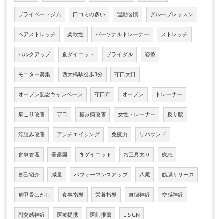
プライベートジム
口コミの多い
運動習慣
グループレッスン
ペアストレッチ
柔軟性
パーソナルトレーナー
ストレッチ
バルクアップ
夏ダイエット
ブライダル
姿勢
モニター募集
西大橋駅徒歩3分
守口大日
オープン記念キャンペーン
守口市
オープン
トレーナー
肩こり改善
守口
糖尿病改善
女性トレーナー
反り腰
浮腫み改善
アンチエイジング
免疫力
リバウンド
食事管理
香露園
冬ダイエット
お正月太り
疾患
自己紹介
減量
パフォーマンスアップ
八尾
筋膜リリース
肩甲骨はがし
食事指導
栄養指導
自律神経
交感神経
副交感神経
医療提携
医師推薦
LISIGN