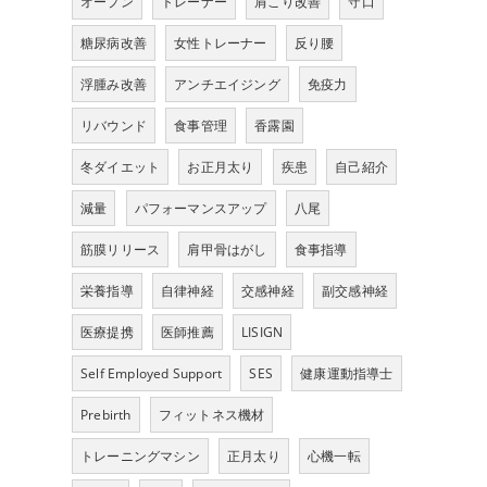
オープン
トレーナー
肩こり改善
守口
糖尿病改善
女性トレーナー
反り腰
浮腫み改善
アンチエイジング
免疫力
リバウンド
食事管理
香露園
冬ダイエット
お正月太り
疾患
自己紹介
減量
パフォーマンスアップ
八尾
筋膜リリース
肩甲骨はがし
食事指導
栄養指導
自律神経
交感神経
副交感神経
医療提携
医師推薦
LISIGN
Self Employed Support
SES
健康運動指導士
Prebirth
フィットネス機材
トレーニングマシン
正月太り
心機一転