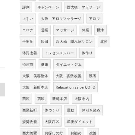
評判
キャンペーン
西大橋 マッサージ
上手い
大阪 アロママッサージ
アロマ
コロナ
営業
マッサージ
休業
摂津
千里丘
吹田
西大橋 隠れ家サロン
北摂
体質改善
トレセンメンバー
体作り
摂津市
健康
ダイエットジム
大阪 美容整体
大阪 姿勢改善
腰痛
大阪 新町本店
Relaxation salon COTO
>
西区
西区
新町本店
大阪市内
西区新町
体づくり
運動
体引き締め
姿勢改善
大阪西区
産後ダイエット
西大橋駅
お探しの方
お勧め
改善