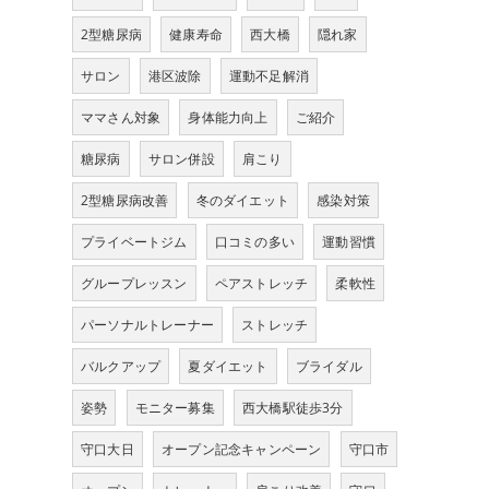
2型糖尿病
健康寿命
西大橋
隠れ家
サロン
港区波除
運動不足解消
ママさん対象
身体能力向上
ご紹介
糖尿病
サロン併設
肩こり
2型糖尿病改善
冬のダイエット
感染対策
プライベートジム
口コミの多い
運動習慣
グループレッスン
ペアストレッチ
柔軟性
パーソナルトレーナー
ストレッチ
バルクアップ
夏ダイエット
ブライダル
姿勢
モニター募集
西大橋駅徒歩3分
守口大日
オープン記念キャンペーン
守口市