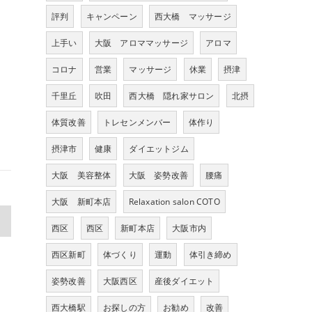
評判
キャンペーン
西大橋 マッサージ
上手い
大阪 アロママッサージ
アロマ
コロナ
営業
マッサージ
休業
摂津
千里丘
吹田
西大橋 隠れ家サロン
北摂
体質改善
トレセンメンバー
体作り
摂津市
健康
ダイエットジム
大阪 美容整体
大阪 姿勢改善
腰痛
大阪 新町本店
Relaxation salon COTO
>
西区
西区
新町本店
大阪市内
西区新町
体づくり
運動
体引き締め
姿勢改善
大阪西区
産後ダイエット
西大橋駅
お探しの方
お勧め
改善