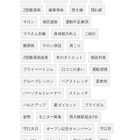
2型糖尿病
健康寿命
西大橋
隠れ家
サロン
港区波除
運動不足解消
ママさん対象
身体能力向上
ご紹介
糖尿病
サロン併設
肩こり
2型糖尿病改善
冬のダイエット
感染対策
プライベートジム
口コミの多い
運動習慣
グループレッスン
ペアストレッチ
柔軟性
パーソナルトレーナー
ストレッチ
バルクアップ
夏ダイエット
ブライダル
姿勢
モニター募集
西大橋駅徒歩3分
守口大日
オープン記念キャンペーン
守口市