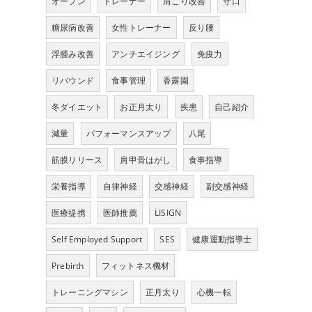
オープン
トレーナー
肩こり改善
守口
糖尿病改善
女性トレーナー
反り腰
浮腫み改善
アンチエイジング
免疫力
リバウンド
食事管理
香露園
冬ダイエット
お正月太り
疾患
自己紹介
減量
パフォーマンスアップ
八尾
筋膜リリース
肩甲骨はがし
食事指導
栄養指導
自律神経
交感神経
副交感神経
医療提携
医師推薦
LISIGN
Self Employed Support
SES
健康運動指導士
Prebirth
フィットネス機材
トレーニングマシン
正月太り
心機一転