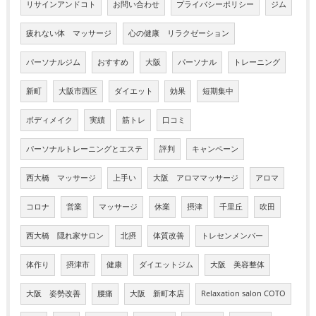
リサインアンドコト
お問い合わせ
プライバシーポリシー
ジム
疲れない体 マッサージ
心の健康 リラクゼーション
パーソナルジム
おすすめ
大阪
パーソナル
トレーニング
新町
大阪市西区
ダイエット
効果
短期集中
ボディメイク
実績
筋トレ
口コミ
パーソナルトレーニングとエステ
評判
キャンペーン
西大橋 マッサージ
上手い
大阪 アロママッサージ
アロマ
コロナ
営業
マッサージ
休業
摂津
千里丘
吹田
西大橋 隠れ家サロン
北摂
体質改善
トレセンメンバー
体作り
摂津市
健康
ダイエットジム
大阪 美容整体
大阪 姿勢改善
腰痛
大阪 新町本店
Relaxation salon COTO