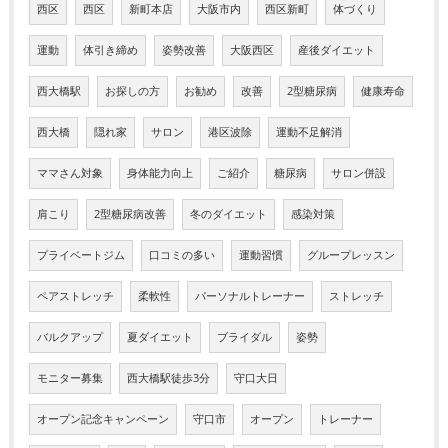
西区
西区
新町本店
大阪市内
西区新町
体づくり
運動
体引き締め
姿勢改善
大阪西区
産後ダイエット
西大橋駅
お探しの方
お勧め
改善
2型糖尿病
健康寿命
西大橋
隠れ家
サロン
港区波除
運動不足解消
ママさん対象
身体能力向上
ご紹介
糖尿病
サロン併設
肩こり
2型糖尿病改善
冬のダイエット
感染対策
プライベートジム
口コミの多い
運動習慣
グループレッスン
ペアストレッチ
柔軟性
パーソナルトレーナー
ストレッチ
バルクアップ
夏ダイエット
ブライダル
姿勢
モニター募集
西大橋駅徒歩3分
守口大日
オープン記念キャンペーン
守口市
オープン
トレーナー