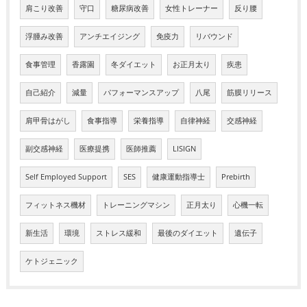
肩こり改善
守口
糖尿病改善
女性トレーナー
反り腰
浮腫み改善
アンチエイジング
免疫力
リバウンド
食事管理
香露園
冬ダイエット
お正月太り
疾患
自己紹介
減量
パフォーマンスアップ
八尾
筋膜リリース
肩甲骨はがし
食事指導
栄養指導
自律神経
交感神経
副交感神経
医療提携
医師推薦
LISIGN
Self Employed Support
SES
健康運動指導士
Prebirth
フィットネス機材
トレーニングマシン
正月太り
心機一転
新生活
環境
ストレス緩和
最後のダイエット
遺伝子
ケトジェニック