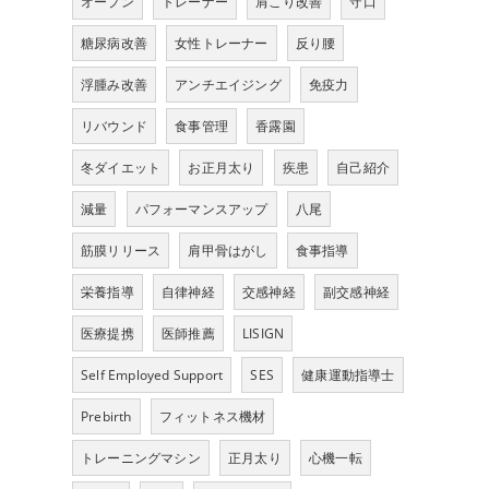
オープン
トレーナー
肩こり改善
守口
糖尿病改善
女性トレーナー
反り腰
浮腫み改善
アンチエイジング
免疫力
リバウンド
食事管理
香露園
冬ダイエット
お正月太り
疾患
自己紹介
減量
パフォーマンスアップ
八尾
筋膜リリース
肩甲骨はがし
食事指導
栄養指導
自律神経
交感神経
副交感神経
医療提携
医師推薦
LISIGN
Self Employed Support
SES
健康運動指導士
Prebirth
フィットネス機材
トレーニングマシン
正月太り
心機一転