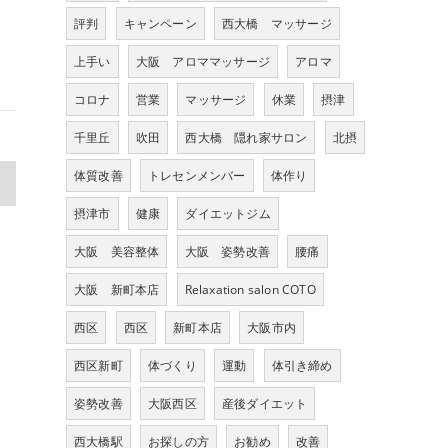
評判
キャンペーン
西大橋 マッサージ
上手い
大阪 アロママッサージ
アロマ
コロナ
営業
マッサージ
休業
摂津
千里丘
吹田
西大橋 隠れ家サロン
北摂
体質改善
トレセンメンバー
体作り
>
摂津市
健康
ダイエットジム
大阪 美容整体
大阪 姿勢改善
腰痛
大阪 新町本店
Relaxation salon COTO
西区
西区
新町本店
大阪市内
西区新町
体づくり
運動
体引き締め
姿勢改善
大阪西区
産後ダイエット
西大橋駅
お探しの方
お勧め
改善