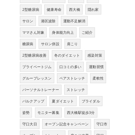
2型糖尿病
健康寿命
西大橋
隠れ家
サロン
港区波除
運動不足解消
ママさん対象
身体能力向上
ご紹介
糖尿病
サロン併設
肩こり
2型糖尿病改善
冬のダイエット
感染対策
プライベートジム
口コミの多い
運動習慣
グループレッスン
ペアストレッチ
柔軟性
パーソナルトレーナー
ストレッチ
バルクアップ
夏ダイエット
ブライダル
姿勢
モニター募集
西大橋駅徒歩3分
守口大日
オープン記念キャンペーン
守口市