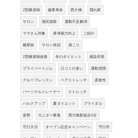
2型糖尿病
健康寿命
西大橋
隠れ家
サロン
港区波除
運動不足解消
ママさん対象
身体能力向上
ご紹介
糖尿病
サロン併設
肩こり
2型糖尿病改善
冬のダイエット
感染対策
プライベートジム
口コミの多い
運動習慣
グループレッスン
ペアストレッチ
柔軟性
パーソナルトレーナー
ストレッチ
バルクアップ
夏ダイエット
ブライダル
姿勢
モニター募集
西大橋駅徒歩3分
守口大日
オープン記念キャンペーン
守口市