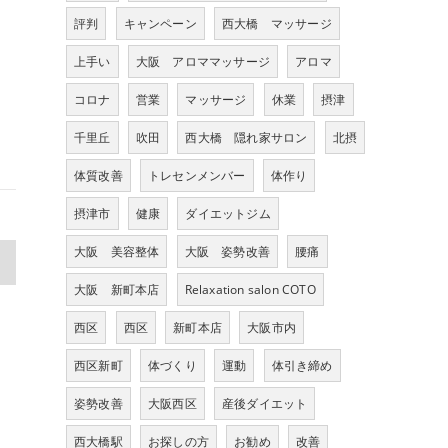
評判
キャンペーン
西大橋 マッサージ
上手い
大阪 アロママッサージ
アロマ
コロナ
営業
マッサージ
休業
摂津
千里丘
吹田
西大橋 隠れ家サロン
北摂
体質改善
トレセンメンバー
体作り
摂津市
健康
ダイエットジム
大阪 美容整体
大阪 姿勢改善
腰痛
>
大阪 新町本店
Relaxation salon COTO
西区
西区
新町本店
大阪市内
西区新町
体づくり
運動
体引き締め
姿勢改善
大阪西区
産後ダイエット
西大橋駅
お探しの方
お勧め
改善