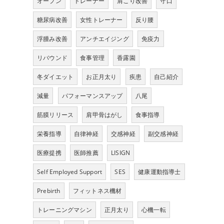
オープン
トレーナー
肩こり改善
守口
糖尿病改善
女性トレーナー
反り腰
浮腫み改善
アンチエイジング
免疫力
リバウンド
食事管理
香露園
冬ダイエット
お正月太り
疾患
自己紹介
減量
パフォーマンスアップ
八尾
筋膜リリース
肩甲骨はがし
食事指導
栄養指導
自律神経
交感神経
副交感神経
医療提携
医師推薦
LISIGN
Self Employed Support
SES
健康運動指導士
Prebirth
フィットネス機材
トレーニングマシン
正月太り
心機一転