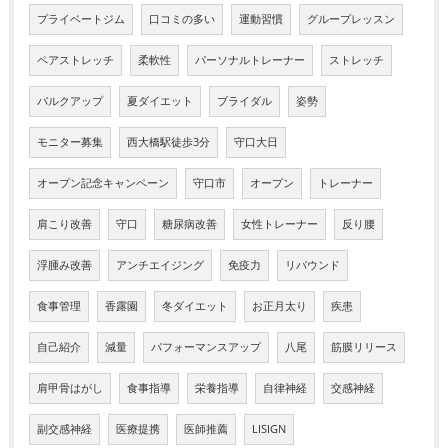
プライベートジム
口コミの多い
運動習慣
グループレッスン
ペアストレッチ
柔軟性
パーソナルトレーナー
ストレッチ
バルクアップ
夏ダイエット
ブライダル
姿勢
モニター募集
西大橋駅徒歩3分
守口大日
オープン記念キャンペーン
守口市
オープン
トレーナー
肩こり改善
守口
糖尿病改善
女性トレーナー
反り腰
浮腫み改善
アンチエイジング
免疫力
リバウンド
食事管理
香露園
冬ダイエット
お正月太り
疾患
自己紹介
減量
パフォーマンスアップ
八尾
筋膜リリース
肩甲骨はがし
食事指導
栄養指導
自律神経
交感神経
副交感神経
医療提携
医師推薦
LISIGN