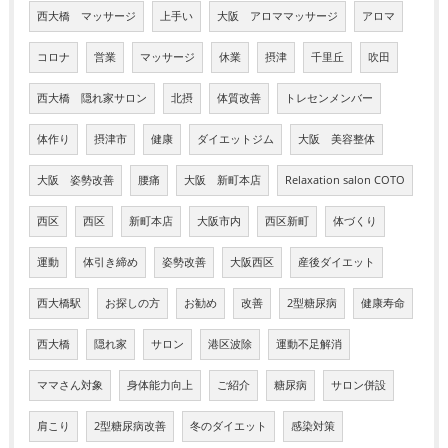
西大橋 マッサージ
上手い
大阪 アロママッサージ
アロマ
コロナ
営業
マッサージ
休業
摂津
千里丘
吹田
西大橋 隠れ家サロン
北摂
体質改善
トレセンメンバー
体作り
摂津市
健康
ダイエットジム
大阪 美容整体
大阪 姿勢改善
腰痛
大阪 新町本店
Relaxation salon COTO
西区
西区
新町本店
大阪市内
西区新町
体づくり
運動
体引き締め
姿勢改善
大阪西区
産後ダイエット
西大橋駅
お探しの方
お勧め
改善
2型糖尿病
健康寿命
西大橋
隠れ家
サロン
港区波除
運動不足解消
ママさん対象
身体能力向上
ご紹介
糖尿病
サロン併設
肩こり
2型糖尿病改善
冬のダイエット
感染対策