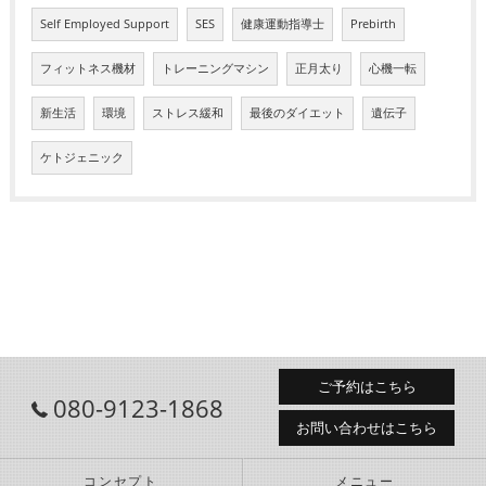
Self Employed Support
SES
健康運動指導士
Prebirth
フィットネス機材
トレーニングマシン
正月太り
心機一転
新生活
環境
ストレス緩和
最後のダイエット
遺伝子
ケトジェニック
ご予約はこちら
080-9123-1868
お問い合わせはこちら
コンセプト
メニュー