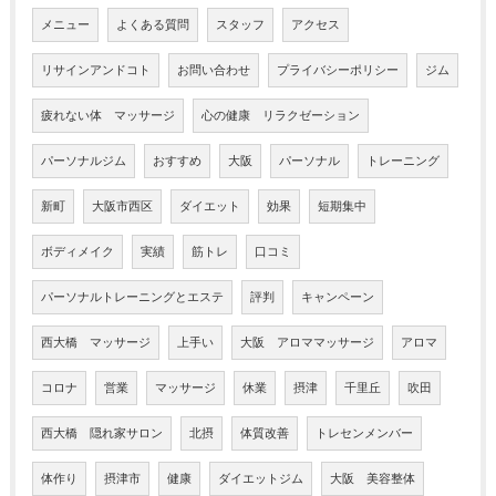
メニュー
よくある質問
スタッフ
アクセス
リサインアンドコト
お問い合わせ
プライバシーポリシー
ジム
疲れない体 マッサージ
心の健康 リラクゼーション
パーソナルジム
おすすめ
大阪
パーソナル
トレーニング
新町
大阪市西区
ダイエット
効果
短期集中
ボディメイク
実績
筋トレ
口コミ
パーソナルトレーニングとエステ
評判
キャンペーン
西大橋 マッサージ
上手い
大阪 アロママッサージ
アロマ
コロナ
営業
マッサージ
休業
摂津
千里丘
吹田
西大橋 隠れ家サロン
北摂
体質改善
トレセンメンバー
体作り
摂津市
健康
ダイエットジム
大阪 美容整体