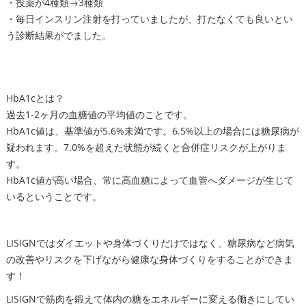
・投薬が4種類→3種類
・毎日インスリン注射を打っていましたが、打たなくても良いとい
う診断結果がでました。
HbA1cとは？
過去1-2ヶ月の血糖値の平均値のことです。
HbA1c値は、基準値が5.6%未満です。6.5%以上の場合には糖尿病が
疑われます。7.0%を超えた状態が続くと合併症リスクが上がりま
す。
HbA1c値が高い場合、常に高血糖によって血管へダメージが生じて
いるということです。
LISIGNではダイエットや身体づくりだけではなく、糖尿病など病気
の改善やリスクを下げながら健康な身体づくりをすることができま
す！
LISIGNで筋肉を鍛えて体内の糖をエネルギーに変える働きにしてい