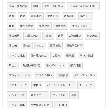
大阪 姿勢改善
腰痛
大阪 新町本店
Relaxation salon COTO
西区
西区
新町本店
大阪市内
西区新町
体づくり
運動
体引き締め
姿勢改善
大阪西区
産後ダイエット
西大橋駅
お探しの方
お勧め
改善
2型糖尿病
健康寿命
西大橋
隠れ家
サロン
港区波除
運動不足解消
ママさん対象
身体能力向上
ご紹介
糖尿病
サロン併設
肩こり
2型糖尿病改善
冬のダイエット
感染対策
プライベートジム
口コミの多い
運動習慣
グループレッスン
ペアストレッチ
柔軟性
パーソナルトレーナー
ストレッチ
バルクアップ
夏ダイエット
ブライダル
姿勢
モニター募集
西大橋駅徒歩3分
守口大日