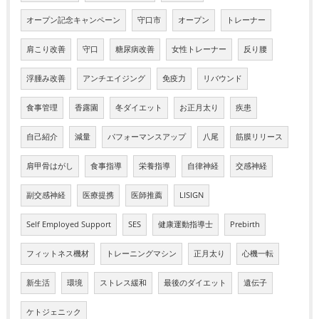
オープン記念キャンペーン
守口市
オープン
トレーナー
肩こり改善
守口
糖尿病改善
女性トレーナー
反り腰
浮腫み改善
アンチエイジング
免疫力
リバウンド
食事管理
香露園
冬ダイエット
お正月太り
疾患
自己紹介
減量
パフォーマンスアップ
八尾
筋膜リリース
肩甲骨はがし
食事指導
栄養指導
自律神経
交感神経
副交感神経
医療提携
医師推薦
LISIGN
Self Employed Support
SES
健康運動指導士
Prebirth
フィットネス機材
トレーニングマシン
正月太り
心機一転
新生活
環境
ストレス緩和
最後のダイエット
遺伝子
ケトジェニック