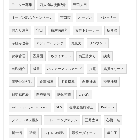
モニター募集
西大橋駅徒歩3分
守口大日
オープン記念キャンペーン
守口市
オープン
トレーナー
肩こり改善
守口
糖尿病改善
女性トレーナー
反り腰
浮腫み改善
アンチエイジング
免疫力
リバウンド
食事管理
香露園
冬ダイエット
お正月太り
疾患
自己紹介
減量
パフォーマンスアップ
八尾
筋膜リリース
肩甲骨はがし
食事指導
栄養指導
自律神経
交感神経
副交感神経
医療提携
医師推薦
LISIGN
Self Employed Support
SES
健康運動指導士
Prebirth
フィットネス機材
トレーニングマシン
正月太り
心機一転
新生活
環境
ストレス緩和
最後のダイエット
遺伝子