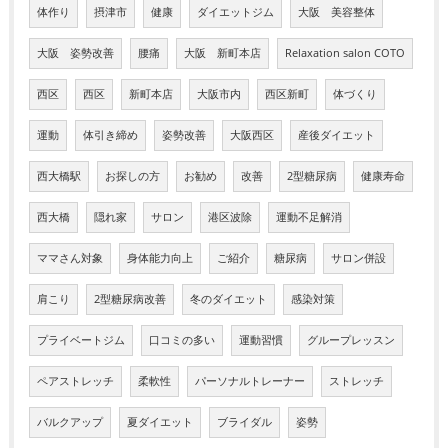
体作り
摂津市
健康
ダイエットジム
大阪 美容整体
大阪 姿勢改善
腰痛
大阪 新町本店
Relaxation salon COTO
西区
西区
新町本店
大阪市内
西区新町
体づくり
運動
体引き締め
姿勢改善
大阪西区
産後ダイエット
西大橋駅
お探しの方
お勧め
改善
2型糖尿病
健康寿命
西大橋
隠れ家
サロン
港区波除
運動不足解消
ママさん対象
身体能力向上
ご紹介
糖尿病
サロン併設
肩こり
2型糖尿病改善
冬のダイエット
感染対策
プライベートジム
口コミの多い
運動習慣
グループレッスン
ペアストレッチ
柔軟性
パーソナルトレーナー
ストレッチ
バルクアップ
夏ダイエット
ブライダル
姿勢