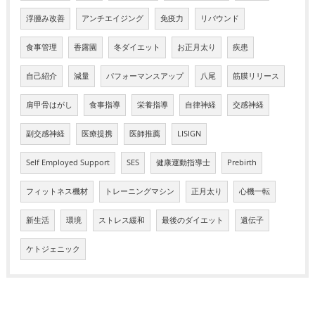
浮腫み改善
アンチエイジング
免疫力
リバウンド
食事管理
香露園
冬ダイエット
お正月太り
疾患
自己紹介
減量
パフォーマンスアップ
八尾
筋膜リリース
肩甲骨はがし
食事指導
栄養指導
自律神経
交感神経
副交感神経
医療提携
医師推薦
LISIGN
Self Employed Support
SES
健康運動指導士
Prebirth
フィットネス機材
トレーニングマシン
正月太り
心機一転
新生活
環境
ストレス緩和
最後のダイエット
遺伝子
ケトジェニック