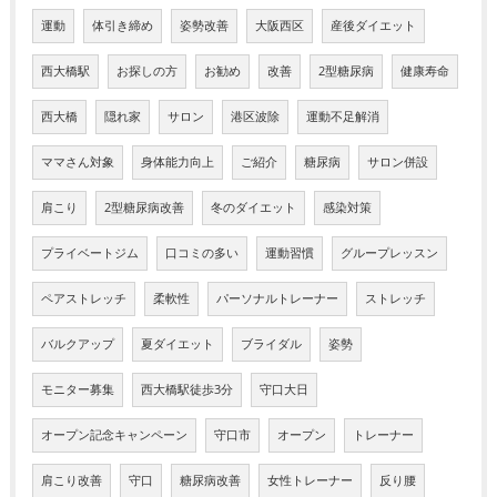
運動
体引き締め
姿勢改善
大阪西区
産後ダイエット
西大橋駅
お探しの方
お勧め
改善
2型糖尿病
健康寿命
西大橋
隠れ家
サロン
港区波除
運動不足解消
ママさん対象
身体能力向上
ご紹介
糖尿病
サロン併設
肩こり
2型糖尿病改善
冬のダイエット
感染対策
プライベートジム
口コミの多い
運動習慣
グループレッスン
ペアストレッチ
柔軟性
パーソナルトレーナー
ストレッチ
バルクアップ
夏ダイエット
ブライダル
姿勢
モニター募集
西大橋駅徒歩3分
守口大日
オープン記念キャンペーン
守口市
オープン
トレーナー
肩こり改善
守口
糖尿病改善
女性トレーナー
反り腰