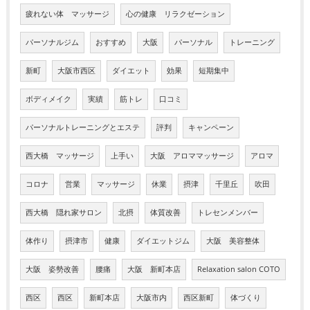
疲れない体 マッサージ
心の健康 リラクゼーション
パーソナルジム
おすすめ
大阪
パーソナル
トレーニング
新町
大阪市西区
ダイエット
効果
短期集中
ボディメイク
実績
筋トレ
口コミ
パーソナルトレーニングとエステ
評判
キャンペーン
西大橋 マッサージ
上手い
大阪 アロママッサージ
アロマ
コロナ
営業
マッサージ
休業
摂津
千里丘
吹田
西大橋 隠れ家サロン
北摂
体質改善
トレセンメンバー
体作り
摂津市
健康
ダイエットジム
大阪 美容整体
大阪 姿勢改善
腰痛
大阪 新町本店
Relaxation salon COTO
西区
西区
新町本店
大阪市内
西区新町
体づくり