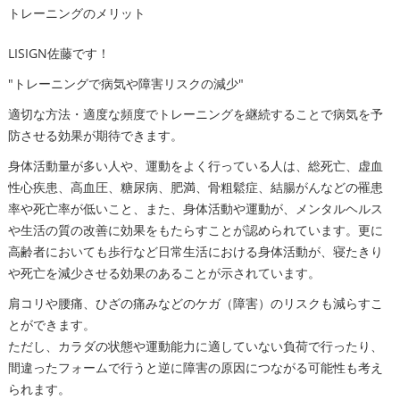
トレーニングのメリット
LISIGN佐藤です！
"トレーニングで病気や障害リスクの減少"
適切な方法・適度な頻度でトレーニングを継続することで病気を予
防させる効果が期待できます。
身体活動量が多い人や、運動をよく行っている人は、総死亡、虚血
性心疾患、高血圧、糖尿病、肥満、骨粗鬆症、結腸がんなどの罹患
率や死亡率が低いこと、また、身体活動や運動が、メンタルヘルス
や生活の質の改善に効果をもたらすことが認められています。更に
高齢者においても歩行など日常生活における身体活動が、寝たきり
や死亡を減少させる効果のあることが示されています。
肩コリや腰痛、ひざの痛みなどのケガ（障害）のリスクも減らすこ
とができます。
ただし、カラダの状態や運動能力に適していない負荷で行ったり、
間違ったフォームで行うと逆に障害の原因につながる可能性も考え
られます。