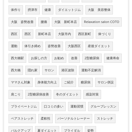
体作り
摂津市
健康
ダイエットジム
大阪 美容整体
大阪 姿勢改善
腰痛
大阪 新町本店
Relaxation salon COTO
西区
西区
新町本店
大阪市内
西区新町
体づくり
運動
体引き締め
姿勢改善
大阪西区
産後ダイエット
西大橋駅
お探しの方
お勧め
改善
2型糖尿病
健康寿命
西大橋
隠れ家
サロン
港区波除
運動不足解消
ママさん対象
身体能力向上
ご紹介
糖尿病
サロン併設
肩こり
2型糖尿病改善
冬のダイエット
感染対策
プライベートジム
口コミの多い
運動習慣
グループレッスン
ペアストレッチ
柔軟性
パーソナルトレーナー
ストレッチ
バルクアップ
夏ダイエット
ブライダル
姿勢