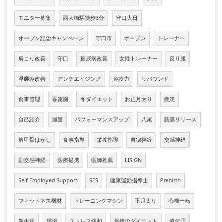
モニター募集
西大橋駅徒歩3分
守口大日
オープン記念キャンペーン
守口市
オープン
トレーナー
肩こり改善
守口
糖尿病改善
女性トレーナー
反り腰
浮腫み改善
アンチエイジング
免疫力
リバウンド
食事管理
香露園
冬ダイエット
お正月太り
疾患
自己紹介
減量
パフォーマンスアップ
八尾
筋膜リリース
肩甲骨はがし
食事指導
栄養指導
自律神経
交感神経
副交感神経
医療提携
医師推薦
LISIGN
Self Employed Support
SES
健康運動指導士
Prebirth
フィットネス機材
トレーニングマシン
正月太り
心機一転
新生活
環境
ストレス緩和
最後のダイエット
遺伝子