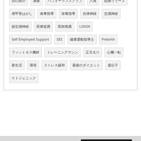
自己紹介
減量
パフォーマンスアップ
八尾
筋膜リリース
肩甲骨はがし
食事指導
栄養指導
自律神経
交感神経
副交感神経
医療提携
医師推薦
LISIGN
Self Employed Support
SES
健康運動指導士
Prebirth
フィットネス機材
トレーニングマシン
正月太り
心機一転
新生活
環境
ストレス緩和
最後のダイエット
遺伝子
ケトジェニック