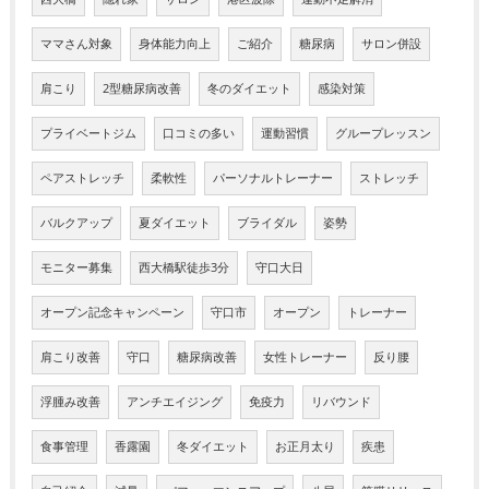
ママさん対象
身体能力向上
ご紹介
糖尿病
サロン併設
肩こり
2型糖尿病改善
冬のダイエット
感染対策
プライベートジム
口コミの多い
運動習慣
グループレッスン
ペアストレッチ
柔軟性
パーソナルトレーナー
ストレッチ
バルクアップ
夏ダイエット
ブライダル
姿勢
モニター募集
西大橋駅徒歩3分
守口大日
オープン記念キャンペーン
守口市
オープン
トレーナー
肩こり改善
守口
糖尿病改善
女性トレーナー
反り腰
浮腫み改善
アンチエイジング
免疫力
リバウンド
食事管理
香露園
冬ダイエット
お正月太り
疾患