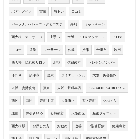
ボディメイク
実績
筋トレ
口コミ
パーソナルトレーニングとエステ
評判
キャンペーン
西大橋 マッサージ
上手い
大阪 アロママッサージ
アロマ
コロナ
営業
マッサージ
休業
摂津
千里丘
吹田
西大橋 隠れ家サロン
北摂
体質改善
トレセンメンバー
体作り
摂津市
健康
ダイエットジム
大阪 美容整体
大阪 姿勢改善
腰痛
大阪 新町本店
Relaxation salon COTO
西区
西区
新町本店
大阪市内
西区新町
体づくり
運動
体引き締め
姿勢改善
大阪西区
産後ダイエット
西大橋駅
お探しの方
お勧め
改善
2型糖尿病
健康寿命
西大橋
隠れ家
サロン
港区波除
運動不足解消