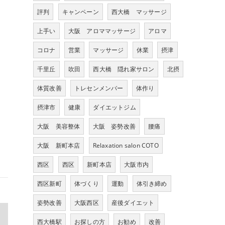
評判
キャンペーン
西大橋 マッサージ
上手い
大阪 アロママッサージ
アロマ
コロナ
営業
マッサージ
休業
摂津
千里丘
吹田
西大橋 隠れ家サロン
北摂
体質改善
トレセンメンバー
体作り
摂津市
健康
ダイエットジム
大阪 美容整体
大阪 姿勢改善
腰痛
大阪 新町本店
Relaxation salon COTO
西区
西区
新町本店
大阪市内
西区新町
体づくり
運動
体引き締め
姿勢改善
大阪西区
産後ダイエット
>
西大橋駅
お探しの方
お勧め
改善