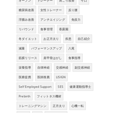
オープン
トレーナー
肩こり改善
守口
糖尿病改善
女性トレーナー
反り腰
浮腫み改善
アンチエイジング
免疫力
リバウンド
食事管理
香露園
冬ダイエット
お正月太り
疾患
自己紹介
減量
パフォーマンスアップ
八尾
筋膜リリース
肩甲骨はがし
食事指導
栄養指導
自律神経
交感神経
副交感神経
医療提携
医師推薦
LISIGN
Self Employed Support
SES
健康運動指導士
Prebirth
フィットネス機材
トレーニングマシン
正月太り
心機一転