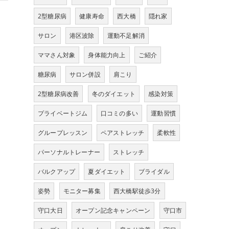
2型糖尿病
健康寿命
西大橋
隠れ家
サロン
港区波除
運動不足解消
ママさん対象
身体能力向上
ご紹介
糖尿病
サロン併設
肩こり
2型糖尿病改善
冬のダイエット
感染対策
プライベートジム
口コミの多い
運動習慣
グループレッスン
ペアストレッチ
柔軟性
パーソナルトレーナー
ストレッチ
バルクアップ
夏ダイエット
ブライダル
姿勢
モニター募集
西大橋駅徒歩3分
守口大日
オープン記念キャンペーン
守口市