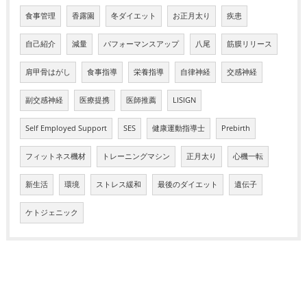
食事管理
香露園
冬ダイエット
お正月太り
疾患
自己紹介
減量
パフォーマンスアップ
八尾
筋膜リリース
肩甲骨はがし
食事指導
栄養指導
自律神経
交感神経
副交感神経
医療提携
医師推薦
LISIGN
Self Employed Support
SES
健康運動指導士
Prebirth
フィットネス機材
トレーニングマシン
正月太り
心機一転
新生活
環境
ストレス緩和
最後のダイエット
遺伝子
ケトジェニック