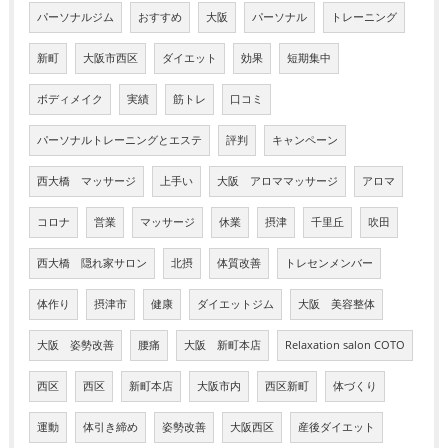
パーソナルジム
おすすめ
大阪
パーソナル
トレーニング
新町
大阪市西区
ダイエット
効果
短期集中
ボディメイク
実績
筋トレ
口コミ
パーソナルトレーニングとエステ
評判
キャンペーン
西大橋 マッサージ
上手い
大阪 アロママッサージ
アロマ
コロナ
営業
マッサージ
休業
摂津
千里丘
吹田
西大橋 隠れ家サロン
北摂
体質改善
トレセンメンバー
体作り
摂津市
健康
ダイエットジム
大阪 美容整体
大阪 姿勢改善
腰痛
大阪 新町本店
Relaxation salon COTO
西区
西区
新町本店
大阪市内
西区新町
体づくり
運動
体引き締め
姿勢改善
大阪西区
産後ダイエット