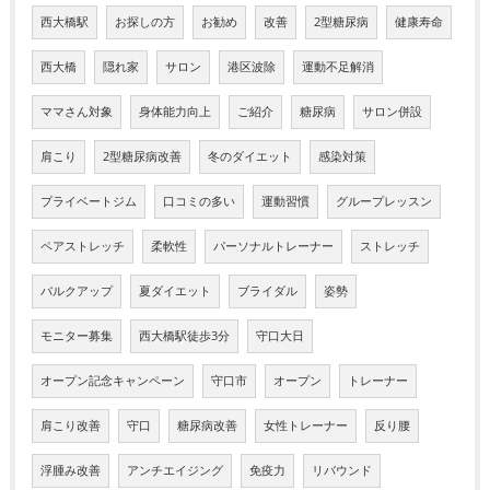
西大橋駅
お探しの方
お勧め
改善
2型糖尿病
健康寿命
西大橋
隠れ家
サロン
港区波除
運動不足解消
ママさん対象
身体能力向上
ご紹介
糖尿病
サロン併設
肩こり
2型糖尿病改善
冬のダイエット
感染対策
プライベートジム
口コミの多い
運動習慣
グループレッスン
ペアストレッチ
柔軟性
パーソナルトレーナー
ストレッチ
バルクアップ
夏ダイエット
ブライダル
姿勢
モニター募集
西大橋駅徒歩3分
守口大日
オープン記念キャンペーン
守口市
オープン
トレーナー
肩こり改善
守口
糖尿病改善
女性トレーナー
反り腰
浮腫み改善
アンチエイジング
免疫力
リバウンド