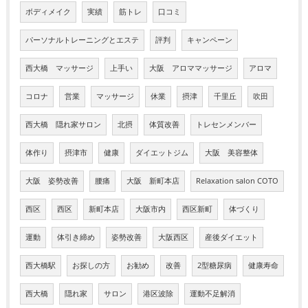
ボディメイク
実績
筋トレ
口コミ
パーソナルトレーニングとエステ
評判
キャンペーン
西大橋 マッサージ
上手い
大阪 アロママッサージ
アロマ
コロナ
営業
マッサージ
休業
摂津
千里丘
吹田
西大橋 隠れ家サロン
北摂
体質改善
トレセンメンバー
体作り
摂津市
健康
ダイエットジム
大阪 美容整体
大阪 姿勢改善
腰痛
大阪 新町本店
Relaxation salon COTO
西区
西区
新町本店
大阪市内
西区新町
体づくり
運動
体引き締め
姿勢改善
大阪西区
産後ダイエット
西大橋駅
お探しの方
お勧め
改善
2型糖尿病
健康寿命
西大橋
隠れ家
サロン
港区波除
運動不足解消