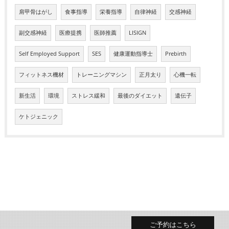
肩甲骨はがし
食事指導
栄養指導
自律神経
交感神経
副交感神経
医療提携
医師推薦
LISIGN
Self Employed Support
SES
健康運動指導士
Prebirth
フィットネス機材
トレーニングマシン
正月太り
心機一転
新生活
環境
ストレス緩和
最後のダイエット
遺伝子
ケトジェニック
ご予約はこちら