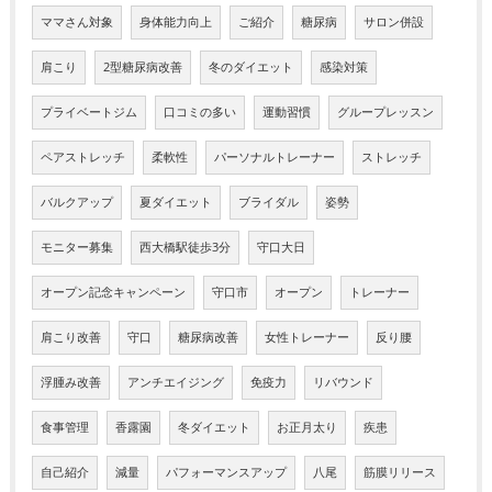
ママさん対象
身体能力向上
ご紹介
糖尿病
サロン併設
肩こり
2型糖尿病改善
冬のダイエット
感染対策
プライベートジム
口コミの多い
運動習慣
グループレッスン
ペアストレッチ
柔軟性
パーソナルトレーナー
ストレッチ
バルクアップ
夏ダイエット
ブライダル
姿勢
モニター募集
西大橋駅徒歩3分
守口大日
オープン記念キャンペーン
守口市
オープン
トレーナー
肩こり改善
守口
糖尿病改善
女性トレーナー
反り腰
浮腫み改善
アンチエイジング
免疫力
リバウンド
食事管理
香露園
冬ダイエット
お正月太り
疾患
自己紹介
減量
パフォーマンスアップ
八尾
筋膜リリース