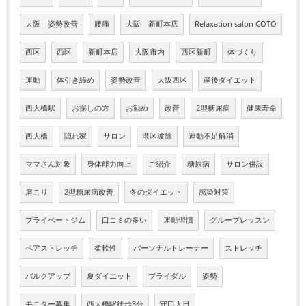
大阪 姿勢改善
腰痛
大阪 新町本店
Relaxation salon COTO
西区
西区
新町本店
大阪市内
西区新町
体づくり
運動
体引き締め
姿勢改善
大阪西区
産後ダイエット
西大橋駅
お探しの方
お勧め
改善
2型糖尿病
健康寿命
西大橋
隠れ家
サロン
港区波除
運動不足解消
ママさん対象
身体能力向上
ご紹介
糖尿病
サロン併設
肩こり
2型糖尿病改善
冬のダイエット
感染対策
プライベートジム
口コミの多い
運動習慣
グループレッスン
ペアストレッチ
柔軟性
パーソナルトレーナー
ストレッチ
バルクアップ
夏ダイエット
ブライダル
姿勢
モニター募集
西大橋駅徒歩3分
守口大日