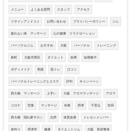
メニュー
よくある質問
スタッフ
アクセス
リサインアンドコト
お問い合わせ
プライバシーポリシー
ジム
疲れない体 マッサージ
心の健康 リラクゼーション
パーソナルジム
おすすめ
大阪
パーソナル
トレーニング
新町
大阪市西区
ダイエット
効果
短期集中
ボディメイク
実績
筋トレ
口コミ
パーソナルトレーニングとエステ
評判
キャンペーン
西大橋 マッサージ
上手い
大阪 アロママッサージ
アロマ
コロナ
営業
マッサージ
休業
摂津
千里丘
吹田
西大橋 隠れ家サロン
北摂
体質改善
トレセンメンバー
体作り
摂津市
健康
ダイエットジム
大阪 美容整体