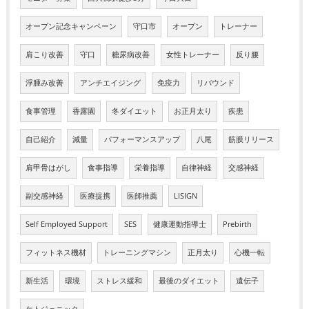
オープン記念キャンペーン
守口市
オープン
トレーナー
肩こり改善
守口
糖尿病改善
女性トレーナー
反り腰
浮腫み改善
アンチエイジング
免疫力
リバウンド
食事管理
香露園
冬ダイエット
お正月太り
疾患
自己紹介
減量
パフォーマンスアップ
八尾
筋膜リリース
肩甲骨はがし
食事指導
栄養指導
自律神経
交感神経
副交感神経
医療提携
医師推薦
LISIGN
Self Employed Support
SES
健康運動指導士
Prebirth
フィットネス機材
トレーニングマシン
正月太り
心機一転
新生活
環境
ストレス緩和
最後のダイエット
遺伝子