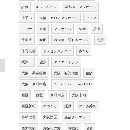
評判
キャンペーン
西大橋 マッサージ
上手い
大阪 アロママッサージ
アロマ
コロナ
営業
マッサージ
休業
摂津
千里丘
吹田
西大橋 隠れ家サロン
北摂
体質改善
トレセンメンバー
体作り
摂津市
健康
ダイエットジム
>
大阪 美容整体
大阪 姿勢改善
腰痛
大阪 新町本店
Relaxation salon COTO
西区
西区
新町本店
大阪市内
西区新町
体づくり
運動
体引き締め
姿勢改善
大阪西区
産後ダイエット
西大橋駅
お探しの方
お勧め
改善