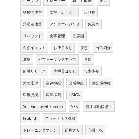
オープン
トレーナー
肩こり改善
守口
糖尿病改善
女性トレーナー
反り腰
浮腫み改善
アンチエイジング
免疫力
リバウンド
食事管理
香露園
冬ダイエット
お正月太り
疾患
自己紹介
減量
パフォーマンスアップ
八尾
筋膜リリース
肩甲骨はがし
食事指導
栄養指導
自律神経
交感神経
副交感神経
医療提携
医師推薦
LISIGN
Self Employed Support
SES
健康運動指導士
Prebirth
フィットネス機材
トレーニングマシン
正月太り
心機一転