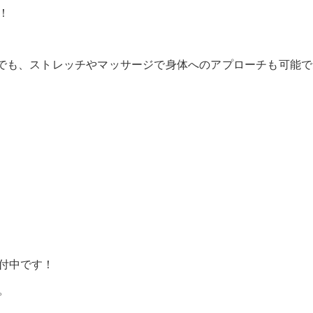
！
でも、ストレッチやマッサージで身体へのアプローチも可能で
付中です！
。