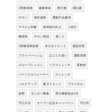
2型糖尿病
健康寿命
西大橋
隠れ家
サロン
港区波除
運動不足解消
ママさん対象
身体能力向上
ご紹介
糖尿病
サロン併設
肩こり
2型糖尿病改善
冬のダイエット
感染対策
プライベートジム
口コミの多い
運動習慣
グループレッスン
ペアストレッチ
柔軟性
パーソナルトレーナー
ストレッチ
バルクアップ
夏ダイエット
ブライダル
姿勢
モニター募集
西大橋駅徒歩3分
守口大日
オープン記念キャンペーン
守口市