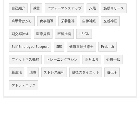
自己紹介
減量
パフォーマンスアップ
八尾
筋膜リリース
肩甲骨はがし
食事指導
栄養指導
自律神経
交感神経
副交感神経
医療提携
医師推薦
LISIGN
Self Employed Support
SES
健康運動指導士
Prebirth
フィットネス機材
トレーニングマシン
正月太り
心機一転
新生活
環境
ストレス緩和
最後のダイエット
遺伝子
ケトジェニック