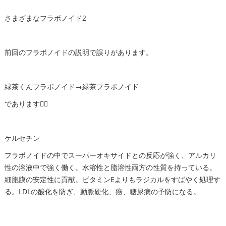
さまざまなフラボノイド2
前回のフラボノイドの説明で誤りがあります。
緑茶くんフラボノイド→緑茶フラボノイド
であります🙇‍♂️
ケルセチン
フラボノイドの中でスーパーオキサイドとの反応が強く、アルカリ
性の溶液中で強く働く。水溶性と脂溶性両方の性質を持っている。
細胞膜の安定性に貢献。ビタミンEよりもラジカルをすばやく処理す
る。LDLの酸化を防ぎ、動脈硬化、癌、糖尿病の予防になる。