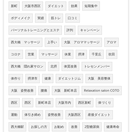
新町
大阪市西区
ダイエット
効果
短期集中
ボディメイク
実績
筋トレ
口コミ
パーソナルトレーニングとエステ
評判
キャンペーン
西大橋 マッサージ
上手い
大阪 アロママッサージ
アロマ
コロナ
営業
マッサージ
休業
摂津
千里丘
吹田
西大橋 隠れ家サロン
北摂
体質改善
トレセンメンバー
体作り
摂津市
健康
ダイエットジム
大阪 美容整体
大阪 姿勢改善
腰痛
大阪 新町本店
Relaxation salon COTO
西区
西区
新町本店
大阪市内
西区新町
体づくり
運動
体引き締め
姿勢改善
大阪西区
産後ダイエット
西大橋駅
お探しの方
お勧め
改善
2型糖尿病
健康寿命