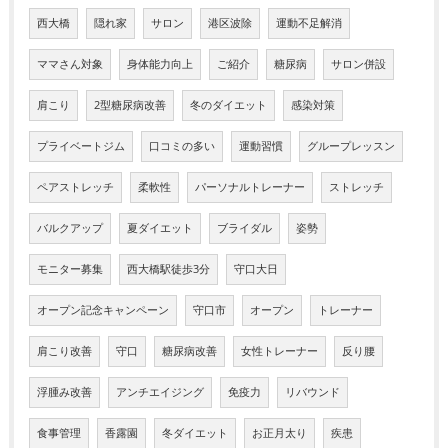
西大橋
隠れ家
サロン
港区波除
運動不足解消
ママさん対象
身体能力向上
ご紹介
糖尿病
サロン併設
肩こり
2型糖尿病改善
冬のダイエット
感染対策
プライベートジム
口コミの多い
運動習慣
グループレッスン
ペアストレッチ
柔軟性
パーソナルトレーナー
ストレッチ
バルクアップ
夏ダイエット
ブライダル
姿勢
モニター募集
西大橋駅徒歩3分
守口大日
オープン記念キャンペーン
守口市
オープン
トレーナー
肩こり改善
守口
糖尿病改善
女性トレーナー
反り腰
浮腫み改善
アンチエイジング
免疫力
リバウンド
食事管理
香露園
冬ダイエット
お正月太り
疾患