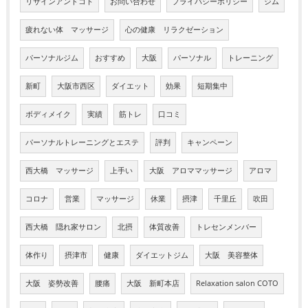
リサインアンドコト
お問い合わせ
プライバシーポリシー
ジム
疲れない体 マッサージ
心の健康 リラクゼーション
パーソナルジム
おすすめ
大阪
パーソナル
トレーニング
新町
大阪市西区
ダイエット
効果
短期集中
ボディメイク
実績
筋トレ
口コミ
パーソナルトレーニングとエステ
評判
キャンペーン
西大橋 マッサージ
上手い
大阪 アロママッサージ
アロマ
コロナ
営業
マッサージ
休業
摂津
千里丘
吹田
西大橋 隠れ家サロン
北摂
体質改善
トレセンメンバー
体作り
摂津市
健康
ダイエットジム
大阪 美容整体
大阪 姿勢改善
腰痛
大阪 新町本店
Relaxation salon COTO