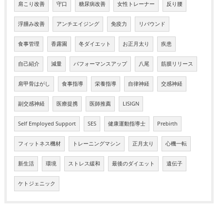
肩こり改善
守口
糖尿病改善
女性トレーナー
反り腰
浮腫み改善
アンチエイジング
免疫力
リバウンド
食事管理
香露園
冬ダイエット
お正月太り
疾患
自己紹介
減量
パフォーマンスアップ
八尾
筋膜リリース
肩甲骨はがし
食事指導
栄養指導
自律神経
交感神経
副交感神経
医療提携
医師推薦
LISIGN
Self Employed Support
SES
健康運動指導士
Prebirth
フィットネス機材
トレーニングマシン
正月太り
心機一転
新生活
環境
ストレス緩和
最後のダイエット
遺伝子
ケトジェニック