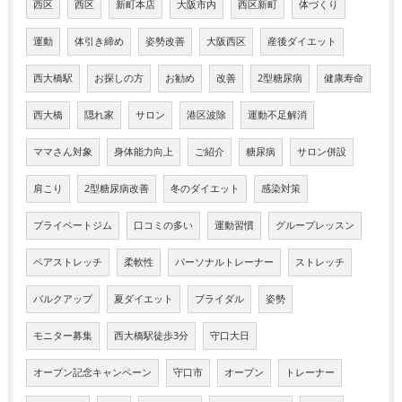
西区
西区
新町本店
大阪市内
西区新町
体づくり
運動
体引き締め
姿勢改善
大阪西区
産後ダイエット
西大橋駅
お探しの方
お勧め
改善
2型糖尿病
健康寿命
西大橋
隠れ家
サロン
港区波除
運動不足解消
ママさん対象
身体能力向上
ご紹介
糖尿病
サロン併設
肩こり
2型糖尿病改善
冬のダイエット
感染対策
プライベートジム
口コミの多い
運動習慣
グループレッスン
ペアストレッチ
柔軟性
パーソナルトレーナー
ストレッチ
バルクアップ
夏ダイエット
ブライダル
姿勢
モニター募集
西大橋駅徒歩3分
守口大日
オープン記念キャンペーン
守口市
オープン
トレーナー