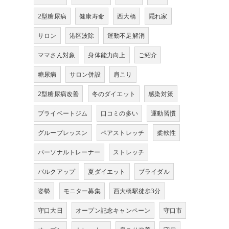
2型糖尿病
健康寿命
西大橋
隠れ家
サロン
港区波除
運動不足解消
ママさん対象
身体能力向上
ご紹介
糖尿病
サロン併設
肩こり
2型糖尿病改善
冬のダイエット
感染対策
プライベートジム
口コミの多い
運動習慣
グループレッスン
ペアストレッチ
柔軟性
パーソナルトレーナー
ストレッチ
バルクアップ
夏ダイエット
ブライダル
姿勢
モニター募集
西大橋駅徒歩3分
守口大日
オープン記念キャンペーン
守口市