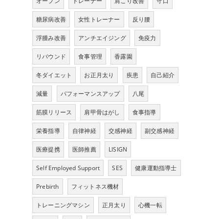
オープン
トレーナー
肩こり改善
守口
糖尿病改善
女性トレーナー
反り腰
浮腫み改善
アンチエイジング
免疫力
リバウンド
食事管理
香露園
冬ダイエット
お正月太り
疾患
自己紹介
減量
パフォーマンスアップ
八尾
筋膜リリース
肩甲骨はがし
食事指導
栄養指導
自律神経
交感神経
副交感神経
医療提携
医師推薦
LISIGN
Self Employed Support
SES
健康運動指導士
Prebirth
フィットネス機材
トレーニングマシン
正月太り
心機一転