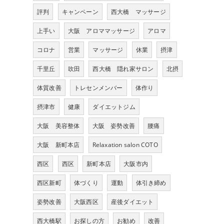
評判
キャンペーン
西大橋 マッサージ
上手い
大阪 アロママッサージ
アロマ
コロナ
営業
マッサージ
休業
摂津
千里丘
吹田
西大橋 隠れ家サロン
北摂
体質改善
トレセンメンバー
体作り
摂津市
健康
ダイエットジム
大阪 美容整体
大阪 姿勢改善
腰痛
大阪 新町本店
Relaxation salon COTO
西区
西区
新町本店
大阪市内
西区新町
体づくり
運動
体引き締め
姿勢改善
大阪西区
産後ダイエット
西大橋駅
お探しの方
お勧め
改善