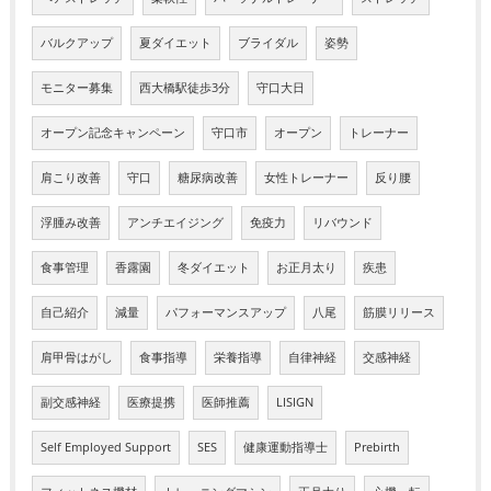
バルクアップ
夏ダイエット
ブライダル
姿勢
モニター募集
西大橋駅徒歩3分
守口大日
オープン記念キャンペーン
守口市
オープン
トレーナー
肩こり改善
守口
糖尿病改善
女性トレーナー
反り腰
浮腫み改善
アンチエイジング
免疫力
リバウンド
食事管理
香露園
冬ダイエット
お正月太り
疾患
自己紹介
減量
パフォーマンスアップ
八尾
筋膜リリース
肩甲骨はがし
食事指導
栄養指導
自律神経
交感神経
副交感神経
医療提携
医師推薦
LISIGN
Self Employed Support
SES
健康運動指導士
Prebirth