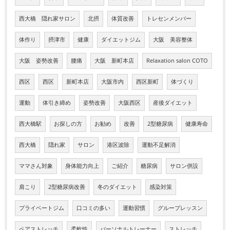
西大橋 隠れ家サロン
北摂
体質改善
トレセンメンバー
体作り
摂津市
健康
ダイエットジム
大阪 美容整体
大阪 姿勢改善
腰痛
大阪 新町本店
Relaxation salon COTO
西区
西区
新町本店
大阪市内
西区新町
体づくり
運動
体引き締め
姿勢改善
大阪西区
産後ダイエット
西大橋駅
お探しの方
お勧め
改善
2型糖尿病
健康寿命
西大橋
隠れ家
サロン
港区波除
運動不足解消
ママさん対象
身体能力向上
ご紹介
糖尿病
サロン併設
肩こり
2型糖尿病改善
冬のダイエット
感染対策
プライベートジム
口コミの多い
運動習慣
グループレッスン
ペアストレッチ
柔軟性
パーソナルトレーナー
ストレッチ