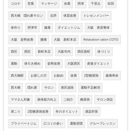
コロナ
営業
マッサージ
休業
摂津
千里丘
吹田
西大橋 隠れ家サロン
北摂
体質改善
トレセンメンバー
体作り
摂津市
健康
ダイエットジム
大阪 美容整体
大阪 姿勢改善
腰痛
大阪 新町本店
Relaxation salon COTO
西区
西区
新町本店
大阪市内
西区新町
体づくり
運動
体引き締め
姿勢改善
大阪西区
産後ダイエット
西大橋駅
お探しの方
お勧め
改善
2型糖尿病
健康寿命
西大橋
隠れ家
サロン
港区波除
運動不足解消
ママさん対象
身体能力向上
ご紹介
糖尿病
サロン併設
肩こり
2型糖尿病改善
冬のダイエット
感染対策
プライベートジム
口コミの多い
運動習慣
グループレッスン