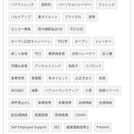
ペアストレッチ
柔軟性
パーソナルトレーナー
ストレッチ
バルクアップ
夏ダイエット
ブライダル
姿勢
モニター募集
西大橋駅徒歩3分
守口大日
オープン記念キャンペーン
守口市
オープン
トレーナー
肩こり改善
守口
糖尿病改善
女性トレーナー
反り腰
浮腫み改善
アンチエイジング
免疫力
リバウンド
食事管理
香露園
冬ダイエット
お正月太り
疾患
自己紹介
減量
パフォーマンスアップ
八尾
筋膜リリース
肩甲骨はがし
食事指導
栄養指導
自律神経
交感神経
副交感神経
医療提携
医師推薦
LISIGN
Self Employed Support
SES
健康運動指導士
Prebirth